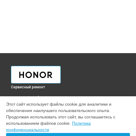
Сервисный ремонт
ВЫБЕРИ СВОЙ ГОРОД
Этот сайт использует файлы cookie для аналитики и
Ремонт смарт-часов Band 5 Honor в
Краснодаре
обеспечения наилучшего пользовательского опыта.
Ремонт смарт-часов Band 5 Honor в
Ростове-на-Дону
Продолжая использовать этот сайт, вы соглашаетесь с
Ремонт смарт-часов Band 5 Honor в
Нижнем Новгороде
использованием файлов cookie.
Политика
конфиденциальности
Ремонт смарт-часов Band 5 Honor в
Новосибирске