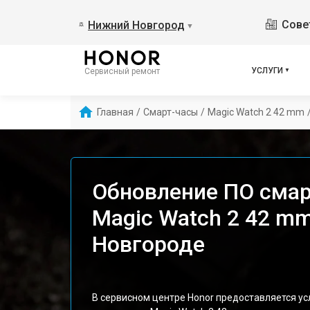
Сове
Нижний Новгород
▼
УСЛУГИ
Сервисный ремонт
Главная
/
Смарт-часы
/
Magic Watch 2 42 mm
Обновление ПО смар
Magic Watch 2 42 m
Новгороде
В сервисном центре Honor предоставляется у