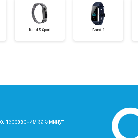
от 70 мин
о
Band 5 Sport
Band 4
от 50 мин
о
?
, перезвоним за 5 минут