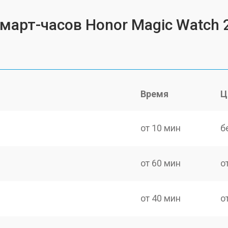
смарт-часов Honor Magic Watch 
Время
Ц
от 10 мин
б
от 60 мин
о
от 40 мин
о