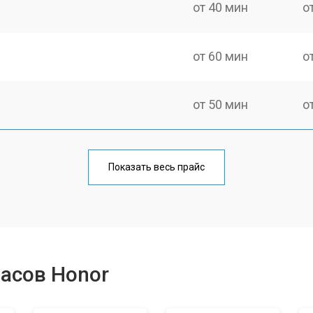
от 40 мин
о
от 60 мин
о
от 50 мин
о
от 60 мин
о
Показать весь прайс
от 40 мин
о
от 50 мин
о
асов Honor
от 50 мин
о