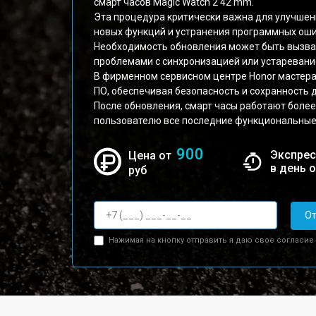
смарт часов Magic Watch 2 42 mm.
Эта процедура критически важна для улучшен
новых функций и устранения программных оши
Необходимость обновления может быть вызва
проблемами с синхронизацией или устаревани
В фирменном сервисном центре Honor мастер
ПО, обеспечивая безопасность и сохранность 
После обновления, смарт часы работают боле
пользователю все последние функциональные
900
Экспрес
Цена от
в день 
руб
От
Нажимая на кнопку отправить я даю свое согласие