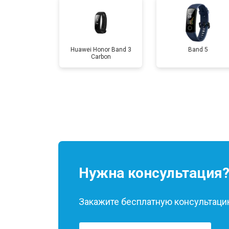
Замена Wi-Fi
Huawei Honor Band 3
Band 5
Carbon
Замена Bluetooth
Нужна консультация
Закажите бесплатную консультацию