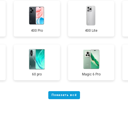
от 70 мин
о
400 Pro
400 Lite
от 60 мин
о
от 60 мин
о
60 pro
Magic 6 Pro