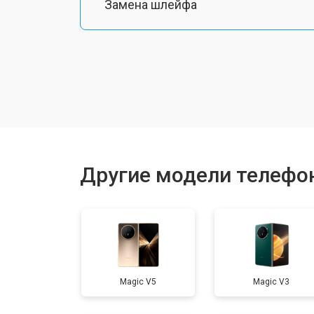
Замена шлейфа
Замена разъема питания
Ремонт камеры
Замена материнской платы
Другие модели телефо
Замена задней крышки
Замена дисплея (экрана)
Magic V5
Magic V3
Замена аккумулятора