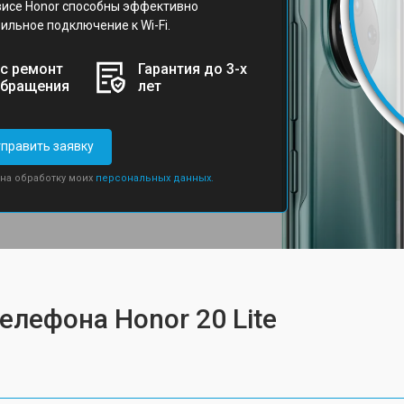
исе Honor способны эффективно
ильное подключение к Wi-Fi.
с ремонт
Гарантия до 3-х
обращения
лет
править заявку
 на обработку моих
персональных данных.
елефона Honor 20 Lite