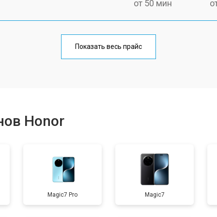
от 50 мин
о
от 70 мин
о
Показать весь прайс
от 50 мин
о
от 100 мин
о
нов Honor
от 40 мин
о
от 80 мин
о
Magic7 Pro
Magic7
от 40 мин
о