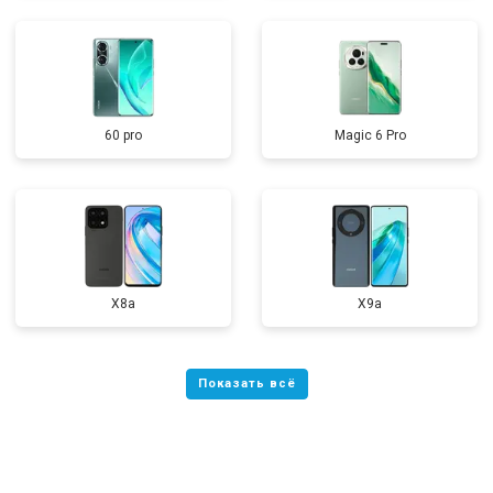
60 pro
Magic 6 Pro
X8a
X9a