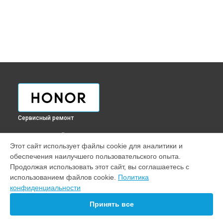
Сервисный ремонт
ВЫБЕРИ СВОЙ ГОРОД
Этот сайт использует файлы cookie для аналитики и
Замена дисплея (экрана) телефона 20 Pro Honor в
обеспечения наилучшего пользовательского опыта.
Краснодаре
Продолжая использовать этот сайт, вы соглашаетесь с
Замена дисплея (экрана) телефона 20 Pro Honor в
Ростове-
использованием файлов cookie.
Политика
на-Дону
конфиденциальности
Замена дисплея (экрана) телефона 20 Pro Honor в
Нижнем
Новгороде
Принять все
Замена дисплея (экрана) телефона 20 Pro Honor в
Новосибирске