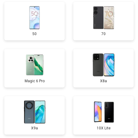
50
70
Magic 6 Pro
X8a
X9a
10X Lite