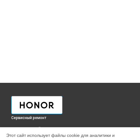
Сервисный ремонт
ВЫБЕРИ СВОЙ ГОРОД
Этот сайт использует файлы cookie для аналитики и
Ремонт телефона 60 pro Honor в
Краснодаре