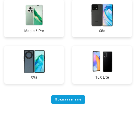
Magic 6 Pro
X8a
X9a
10X Lite