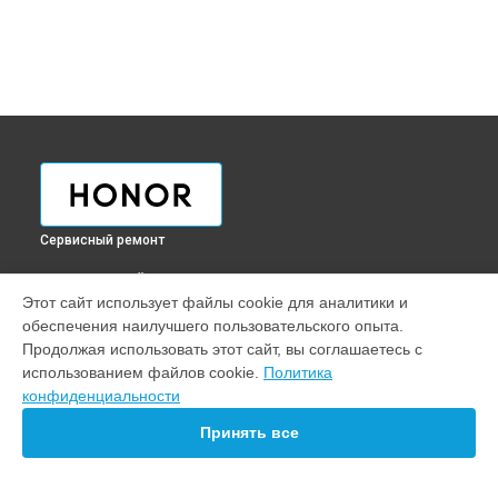
Сервисный ремонт
ВЫБЕРИ СВОЙ ГОРОД
Этот сайт использует файлы cookie для аналитики и
Замена аккумулятора телефона 70 Honor в
Краснодаре
обеспечения наилучшего пользовательского опыта.
Замена аккумулятора телефона 70 Honor в
Ростове-на-
Продолжая использовать этот сайт, вы соглашаетесь с
Дону
использованием файлов cookie.
Политика
Замена аккумулятора телефона 70 Honor в
Нижнем
конфиденциальности
Новгороде
Принять все
Замена аккумулятора телефона 70 Honor в
Новосибирске
Замена аккумулятора телефона 70 Honor в
Челябинске
Замена аккумулятора телефона 70 Honor в
Екатеринбурге