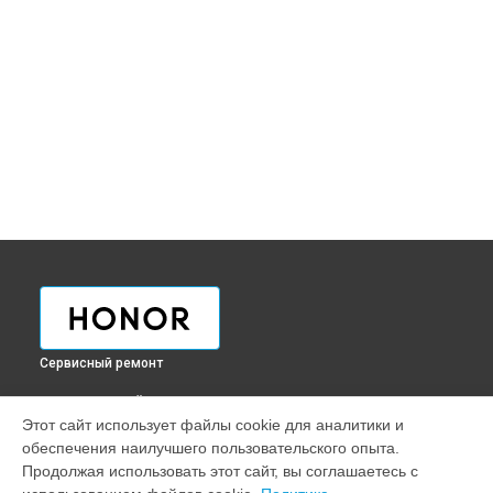
Сервисный ремонт
ВЫБЕРИ СВОЙ ГОРОД
Этот сайт использует файлы cookie для аналитики и
Ремонт телефона 9 Honor в
Краснодаре
обеспечения наилучшего пользовательского опыта.
Ремонт телефона 9 Honor в
Ростове-на-Дону
Продолжая использовать этот сайт, вы соглашаетесь с
Ремонт телефона 9 Honor в
Нижнем Новгороде