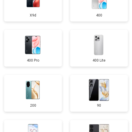
X9d
400
400 Pro
400 Lite
200
90