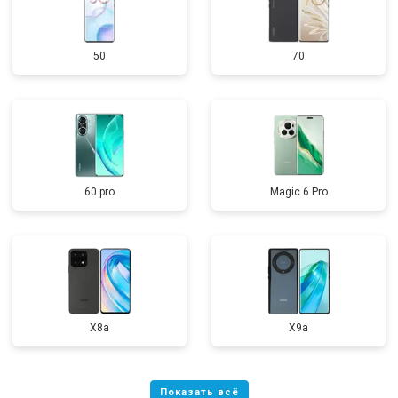
50
70
60 pro
Magic 6 Pro
X8a
X9a