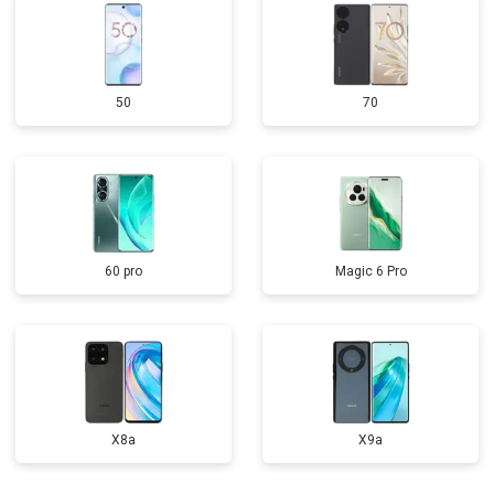
50
70
60 pro
Magic 6 Pro
X8a
X9a