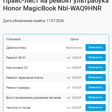
Прайс-лист на ремонт ультрабука
Honor MagicBook Nbl-WAQ9HNR
Дата обновления прайса: 17.07.2026
Поломка
Цена
Диагностика
бесплатно
Заказать
Ремонт Wi-Fi
от 1550 ₽
Заказать
Настройка ОС
от 2000 ₽
Заказать
Ремонт звуковой платы
от 1650 ₽
Заказать
Ремонт камеры
от 1950 ₽
Заказать
Восстановление разъемов питания
от 1650 ₽
Заказать
Чистка от пыли
от 2200 ₽
Заказать