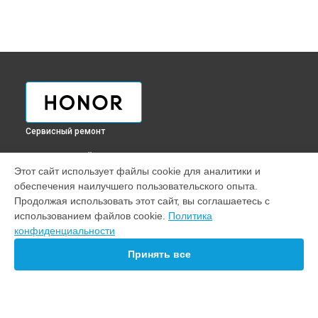
Сервисный ремонт
ВЫБЕРИ СВОЙ ГОРОД
Этот сайт использует файлы cookie для аналитики и
Ремонт ультрабука MagicBook Nbl-WAQ9HNR Honor в
обеспечения наилучшего пользовательского опыта.
Краснодаре
Продолжая использовать этот сайт, вы соглашаетесь с
Ремонт ультрабука MagicBook Nbl-WAQ9HNR Honor в
использованием файлов cookie.
Политика
Ростове-на-Дону
конфиденциальности
Ремонт ультрабука MagicBook Nbl-WAQ9HNR Honor в
Нижнем Новгороде
Принять все
Ремонт ультрабука MagicBook Nbl-WAQ9HNR Honor в
Новосибирске
Ремонт ультрабука MagicBook Nbl-WAQ9HNR Honor в
Челябинске