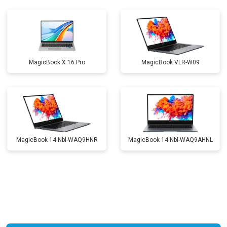
Замена жесткого диска HDD/SSD
от 1450 ₽
Заказать
MagicBook X 16 Pro
MagicBook VLR-W09
MagicBook 14 Nbl-WAQ9HNR
MagicBook 14 Nbl-WAQ9AHNL