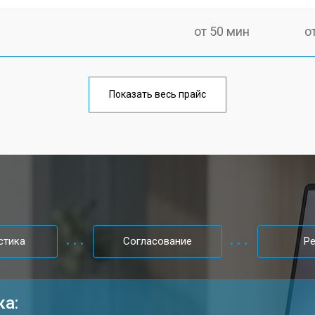
от 50 мин
о
от 70 мин
о
Показать весь прайс
от 60 мин
о
от 50 мин
о
от 60 мин
о
стика
Согласование
Р
от 40 мин
о
ка: