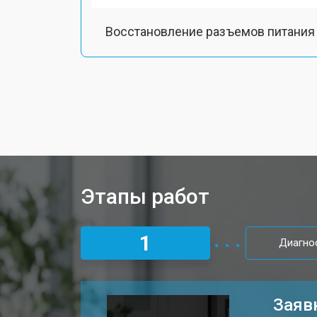
Восстановление разъемов питания
Чистка от пыли ультрабука Honor
Замена тачпада ультрабука Honor
Замена аккумулятора
Этапы работ
Установка видеокарты
1
Диагно
Замена оперативной памяти
Заяв