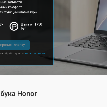
нные запчасти.
льный комфорт
ех функций клавиатуры.
3-
Цена от 1750
руб
править заявку
 на обработку моих
персональных
бука Honor