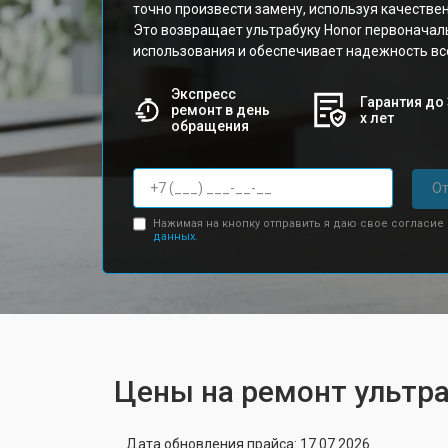
точно произвести замену, используя качестве
Это возвращает ультрабуку Honor первонача
использования и обеспечивает надежность вс
Экспресс
Гарантия до 
ремонт в день
х лет
обращения
От
Нажимая на кнопку отправить я даю свое согласие
данных.
Цены на ремонт ультра
Дата обновления прайса: 17.07.2026