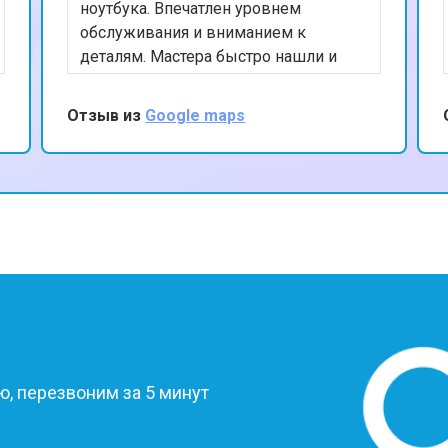
ноутбука. Впечатлен уровнем
обслуживания и вниманием к
деталям. Мастера быстро нашли и
устранили проблему, а также
предоставили полезные советы по
Отзыв из
Google maps
уходу за устройством. Ценю ваш
профессионализм и рекомендую
данный сервис.
?
, перезвоним за 5 минут