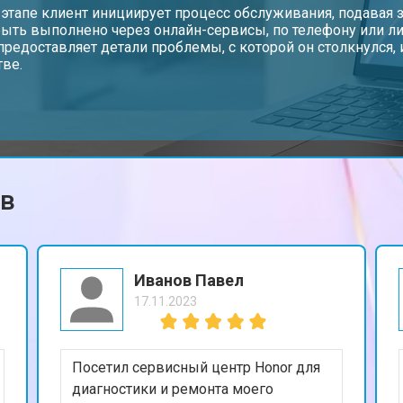
от 70 мин
о
 этапе клиент инициирует процесс обслуживания, подавая з
ыть выполнено через онлайн-сервисы, по телефону или ли
предоставляет детали проблемы, с которой он столкнулся
тве.
от 50 мин
о
от 70 мин
о
ов
от 50 мин
о
от 110 мин
о
Иванов Павел
17.11.2023
от 60 мин
о
Посетил сервисный центр Honor для
от 60 мин
о
диагностики и ремонта моего