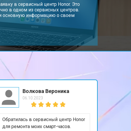
т 1950 ₽
аявку в сервисный центр Honor. Это
Заказать
чно в одном из сервисных центров.
, и основную информацию о своем
т 1950 ₽
Заказать
т 1850 ₽
Заказать
т 1750 ₽
Заказать
т 3950 ₽
Заказать
Волкова Вероника
06.10.2023
т 2750 ₽
Заказать
Обратилась в сервисный центр Honor
т 1450 ₽
Заказать
для ремонта моих смарт-часов.